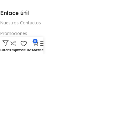
Enlace útil
Nuestros Contactos
Promociones
0
Historias
Filters
Compare
Lista de deseos
Cart
Menu
Entrega y devolución
"Obtén nuestras ofertas."
Enviar
All Rights Reserved. © 2023 ASM GROUP LTD S.A. Diseñado por:
DenEnter