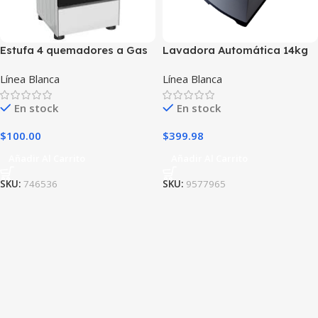
Estufa 4 quemadores a Gas
Lavadora Automática 14kg
Blanca
Línea Blanca
Línea Blanca
En stock
En stock
$
100.00
$
399.98
Añadir Al Carrito
Añadir Al Carrito
SKU:
746536
SKU:
9577965